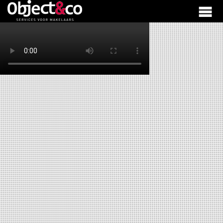
Object&co
Fotografie
Plattegronden
Video
Visualisaties
Matterport
Digitale Brochure
ObjectShow