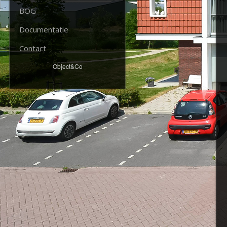
BOG
Documentatie
Contact
Object&Co