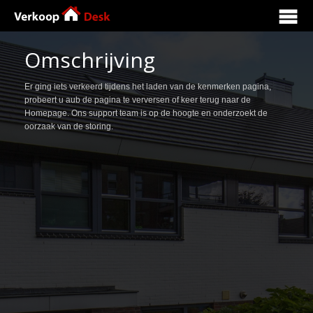
Home
Omschrijving
Brochure
Er ging iets verkeerd tijdens het laden van de kenmerken pagina,
probeert u aub de pagina te verversen of keer terug naar de
Homepage. Ons support team is op de hoogte en onderzoekt de
Fotogalerij
oorzaak van de storing.
Contact
Kenmerken
Omschrijving
Streetview
Fullscreen Foto’s